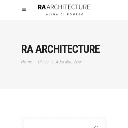
RA ARCHITECTURE
Home
|
Office
|
Adorable View