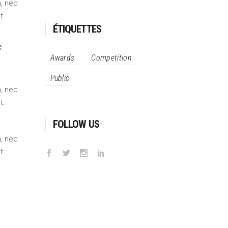
m, nec
t.
ÉTIQUETTES
c
Awards
Competition
Public
m, nec
t.
FOLLOW US
m, nec
t.