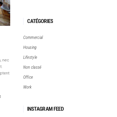
CATÉGORIES
Commercial
Housing
Lifestyle
m, nec
t.
Non classé
aptent
Office
Work
c
INSTAGRAM FEED