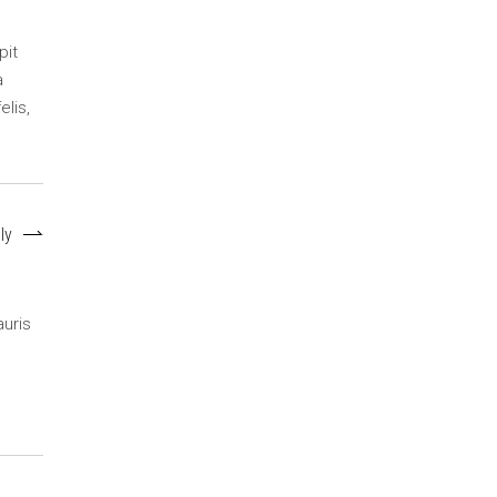
pit
a
elis,
ly
auris