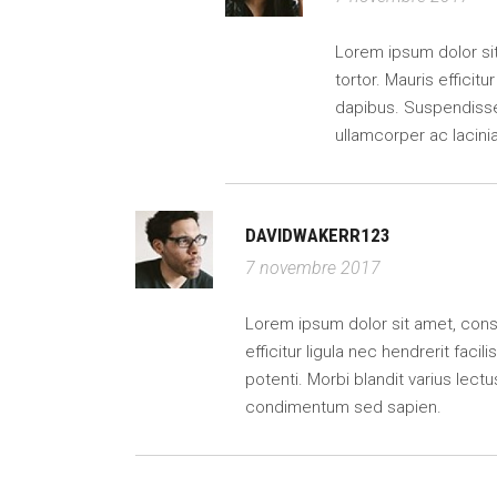
Lorem ipsum dolor sit 
tortor. Mauris efficitu
dapibus. Suspendisse 
ullamcorper ac lacin
DAVIDWAKERR123
7 novembre 2017
Lorem ipsum dolor sit amet, consect
efficitur ligula nec hendrerit faci
potenti. Morbi blandit varius lectu
condimentum sed sapien.