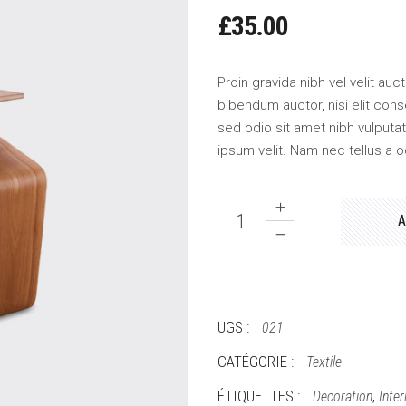
£
35.00
Proin gravida nibh vel velit auc
bibendum auctor, nisi elit cons
sed odio sit amet nibh vulput
ipsum velit. Nam nec tellus a o
Orange
A
Pillow
quantity
UGS :
021
CATÉGORIE :
Textile
ÉTIQUETTES :
,
Decoration
Inter