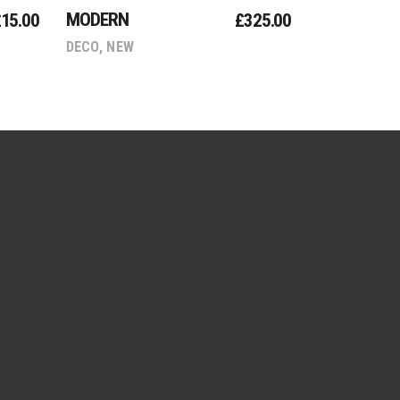
MODERN
£
15.00
£
325.00
DECO
,
NEW